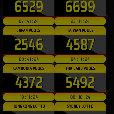
6529
6699
07 : 41 : 20
23 : 11 : 20
JAPAN POOLS
TAIWAN POOLS
2546
4587
00 : 41 : 20
04 : 11 : 20
CAMBODIA POOLS
THAILAND POOLS
4372
5492
19 : 11 : 20
00 : 16 : 20
HONGKONG LOTTO
SYDNEY LOTTO