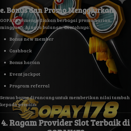
e. Bonus dan Promo Menggiurkan
GOPAY178 menyediakan berbagai promo harian,
mingguan, hingga bulanan. Contohnya:
Bonus new member
Cashback
Bonus harian
Event jackpot
Program referral
Semua bonus dirancang untuk memberikan nilai tambah
kepada pemain.
4. Ragam Provider Slot Terbaik di