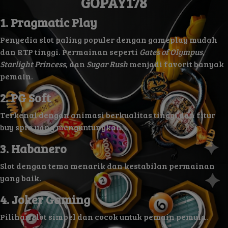
GOPAY178
1. Pragmatic Play
Penyedia slot paling populer dengan gameplay mudah
dan RTP tinggi. Permainan seperti
Gates of Olympus
,
Starlight Princess
, dan
Sugar Rush
menjadi favorit banyak
pemain.
2. PG Soft
Terkenal dengan animasi berkualitas tinggi dan fitur
buy spin yang menguntungkan.
3. Habanero
Slot dengan tema menarik dan kestabilan permainan
yang baik.
4. Joker Gaming
Pilihan slot simpel dan cocok untuk pemain pemula.