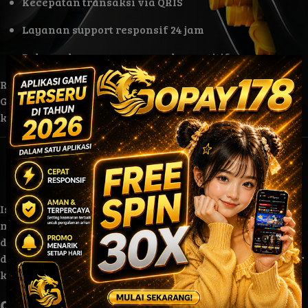
Kecepatan transaksi via QRIS
Layanan support responsif 24 jam
Peluang kemenangan yang kompetitif
Reputasi positif yang terus berkembang menjadikan
GOPAY178 sebagai salah satu situs slot gacor favorit
komunitas pemain di Indonesia.
2. Slot Gacor: Mengapa GOPAY178
Menjadi Pilihan Pemain?
Istilah
slot gacor
merujuk pada permainan slot yang
memiliki volatilitas dan rasio kemenangan yang
dianggap lebih stabil dan menguntungkan. GOPAY178
dikenal sering menyediakan akses ke game-game gacor
karena:
a. Provider Lengkap Dengan RTP Tinggi