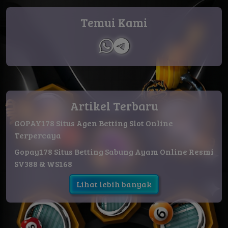
Temui Kami
Artikel Terbaru
GOPAY178 Situs Agen Betting Slot Online
Terpercaya
Gopay178 Situs Betting Sabung Ayam Online Resmi
SV388 & WS168
Lihat lebih banyak