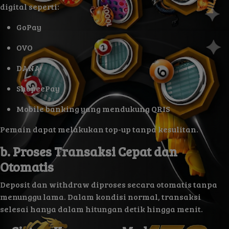
digital seperti:
GoPay
OVO
DANA
ShopeePay
Mobile banking yang mendukung QRIS
Pemain dapat melakukan top-up tanpa kesulitan.
b. Proses Transaksi Cepat dan
Otomatis
Deposit dan withdraw diproses secara otomatis tanpa
menunggu lama. Dalam kondisi normal, transaksi
selesai hanya dalam hitungan detik hingga menit.