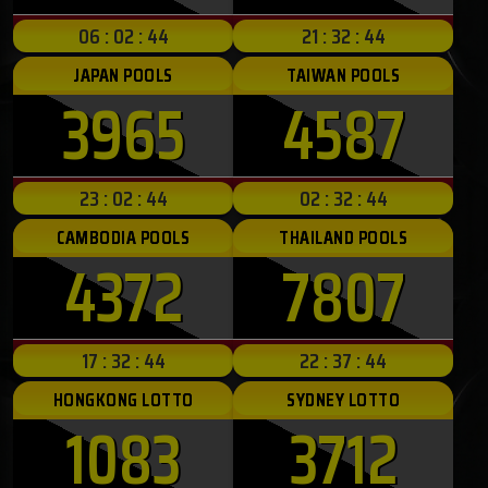
06 : 02 : 40
21 : 32 : 40
JAPAN POOLS
TAIWAN POOLS
3965
4587
23 : 02 : 40
02 : 32 : 40
CAMBODIA POOLS
THAILAND POOLS
4372
7807
17 : 32 : 40
22 : 37 : 40
HONGKONG LOTTO
SYDNEY LOTTO
1083
3712