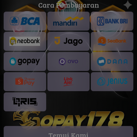
Cara Pembayaran
Temui Kami