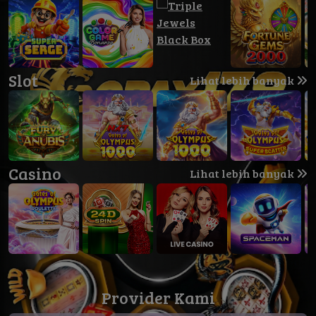
Slot
Lihat lebih banyak
Casino
Lihat lebih banyak
Provider Kami