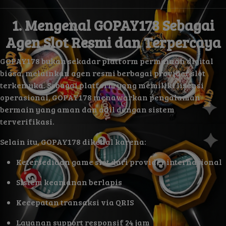
1. Mengenal GOPAY178 Sebagai
Agen Slot Resmi dan Terpercaya
GOPAY178 bukan sekadar platform permainan digital
biasa, melainkan agen resmi berbagai provider slot
terkemuka. Sebagai platform yang memiliki lisensi
operasional, GOPAY178 menawarkan pengalaman
bermain yang aman dan adil dengan sistem
terverifikasi.
Selain itu, GOPAY178 dikenal karena:
Ketersediaan game slot dari provider internasional
Sistem keamanan berlapis
Kecepatan transaksi via QRIS
Layanan support responsif 24 jam