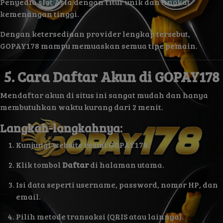
Penyedia slot Asia dengan fitur unik dan tingkat
kemenangan tinggi.
Dengan ketersediaan provider lengkap tersebut,
GOPAY178 mampu memuaskan semua tipe pemain.
5. Cara Daftar Akun di GOPAY178
Mendaftar akun di situs ini sangat mudah dan hanya
membutuhkan waktu kurang dari 2 menit.
Langkah-langkahnya:
Kunjungi website resmi GOPAY178.
Klik tombol
Daftar
di halaman utama.
Isi data seperti username, password, nomor HP, dan
email.
Pilih metode transaksi (QRIS atau lainnya).