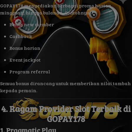
GOPAY178 menyediakan berbagai promo harian,
mingguan, hingga bulanan. Contohnya:
Bonus new member
Cashback
Bonus harian
Event jackpot
Program referral
Semua bonus dirancang untuk memberikan nilai tambah
kepada pemain.
4. Ragam Provider Slot Terbaik di
GOPAY178
1. Pragmatic Play