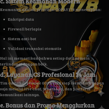
c. Sistem Keamanan Modern
Keamanan adalah prioritas. GOPAY178 menerapkan:
Enkripsi data
Firewall berlapis
Sistem anti-bot
Validasi transaksi otomatis
Hal ini memastikan bahwa setiap data pemain
terlindungi dengan baik.
d. Layanan CS Profesional 24 Jam
Tim customer service GOPAY178 siap membantu kapan
saja melalui live chat, WhatsApp, dan platform
komunikasi lainnya.
e. Bonus dan Promo Menggiurkan