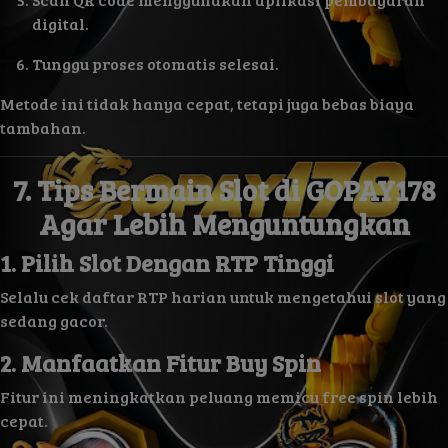
digital.
Tunggu proses otomatis selesai.
Metode ini tidak hanya cepat, tetapi juga bebas biaya
tambahan.
7. Tips Bermain Slot di GOPAY178
Agar Lebih Menguntungkan
1. Pilih Slot Dengan RTP Tinggi
Selalu cek daftar RTP harian untuk mengetahui slot yang
sedang gacor.
2. Manfaatkan Fitur Buy Spin
Fitur ini meningkatkan peluang memicu free spin lebih
cepat.