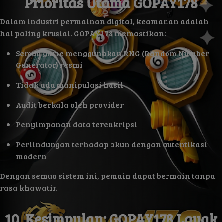
Prioritas Utama GOPAY178
Dalam industri permainan digital, keamanan adalah
hal paling krusial. GOPAY178 memastikan:
Semua game menggunakan RNG (Random Number
Generator) resmi
Tidak ada manipulasi hasil
Audit berkala oleh provider
Penyimpanan data terenkripsi
Perlindungan terhadap akun dengan autentikasi
modern
Dengan semua sistem ini, pemain dapat bermain tanpa
rasa khawatir.
10. Kesimpulan: GOPAY178 Layak