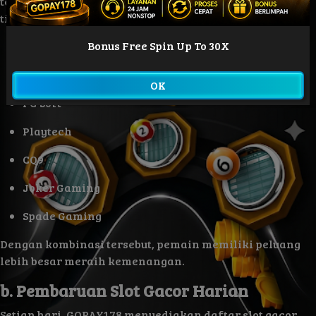
teratas yang terkenal dengan RTP (Return to Player)
tinggi, seperti:
Bonus Free Spin Up To 30X
Pragmatic Play
Habanero
OK
PG Soft
Playtech
CQ9
Joker Gaming
Spade Gaming
Dengan kombinasi tersebut, pemain memiliki peluang
lebih besar meraih kemenangan.
b. Pembaruan Slot Gacor Harian
Setiap hari, GOPAY178 menyediakan daftar slot gacor