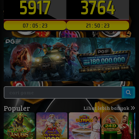
5917
3764
07 : 05 : 19
21 : 50 : 19
Populer
Lihat lebih banyak