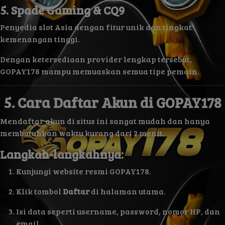
5. Spade Gaming & CQ9
Penyedia slot Asia dengan fitur unik dan tingkat
kemenangan tinggi.
Dengan ketersediaan provider lengkap tersebut,
GOPAY178 mampu memuaskan semua tipe pemain.
5. Cara Daftar Akun di GOPAY178
Mendaftar akun di situs ini sangat mudah dan hanya
membutuhkan waktu kurang dari 2 menit.
Langkah-langkahnya:
Kunjungi website resmi GOPAY178.
Klik tombol
Daftar
di halaman utama.
Isi data seperti username, password, nomor HP, dan
email.