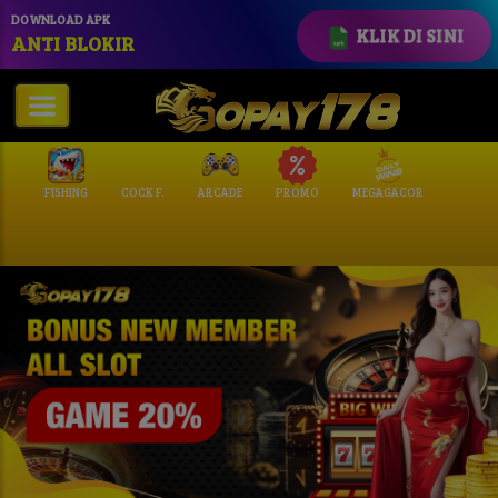
DOWNLOAD APK
KLIK DI SINI
ANTI BLOKIR
LE
FISHING
COCK F.
ARCADE
PROMO
MEGAGACOR