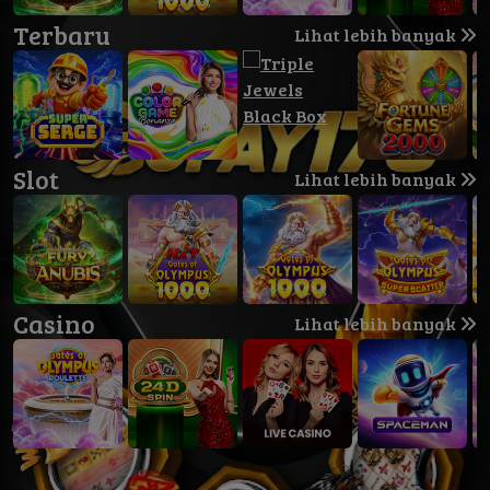
Terbaru
Lihat lebih banyak
Slot
Lihat lebih banyak
Casino
Lihat lebih banyak