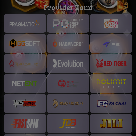
Provider Kami