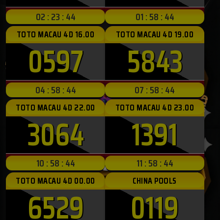
02 : 23 : 40
01 : 58 : 40
TOTO MACAU 4D 16.00
TOTO MACAU 4D 19.00
0597
5843
04 : 58 : 40
07 : 58 : 40
TOTO MACAU 4D 22.00
TOTO MACAU 4D 23.00
3064
1391
10 : 58 : 40
11 : 58 : 40
TOTO MACAU 4D 00.00
CHINA POOLS
6529
0119