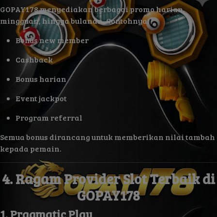
GOPAY178 menyediakan berbagai promo harian,
mingguan, hingga bulanan. Contohnya:
Bonus new member
Cashback
Bonus harian
Event jackpot
Program referral
Semua bonus dirancang untuk memberikan nilai tambah
kepada pemain.
4. Ragam Provider Slot Terbaik di
GOPAY178
1. Pragmatic Play