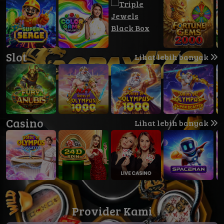
Slot
Lihat lebih banyak
Casino
Lihat lebih banyak
Provider Kami