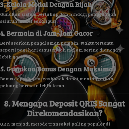
3. Kelola Modal Dengan Bijak
Gunakan sistem bertahap dan hindari penggunaan
seluruh modal sekaligus.
4. Bermain di Jam-Jam Gacor
Berdasarkan pengalaman pemain, waktu tertentu
seperti pagi hari atau tengah malam sering dianggap
lebih gacor.
5. Gunakan Bonus Dengan Maksimal
Bonus deposit atau cashback dapat meningkatkan
peluang bermain lebih lama.
8. Mengapa Deposit QRIS Sangat
Direkomendasikan?
QRIS menjadi metode transaksi paling populer di