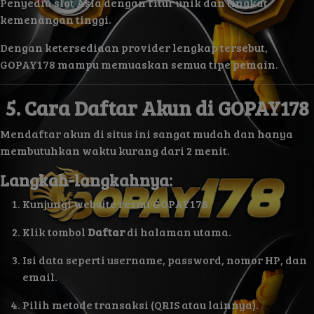
Penyedia slot Asia dengan fitur unik dan tingkat
kemenangan tinggi.
Dengan ketersediaan provider lengkap tersebut,
GOPAY178 mampu memuaskan semua tipe pemain.
5. Cara Daftar Akun di GOPAY178
Mendaftar akun di situs ini sangat mudah dan hanya
membutuhkan waktu kurang dari 2 menit.
Langkah-langkahnya:
Kunjungi website resmi GOPAY178.
Klik tombol
Daftar
di halaman utama.
Isi data seperti username, password, nomor HP, dan
email.
Pilih metode transaksi (QRIS atau lainnya).