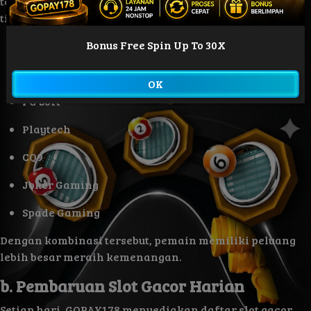
teratas yang terkenal dengan RTP (Return to Player)
tinggi, seperti:
Bonus Free Spin Up To 30X
Pragmatic Play
Habanero
OK
PG Soft
Playtech
CQ9
Joker Gaming
Spade Gaming
Dengan kombinasi tersebut, pemain memiliki peluang
lebih besar meraih kemenangan.
b. Pembaruan Slot Gacor Harian
Setiap hari, GOPAY178 menyediakan daftar slot gacor