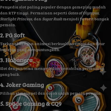
Penyedia slot paling populer dengan gameplay mudah
dan RTP tinggi. Permainan seperti
Gates of Olympus
,
Starlight Princess
, dan
Sugar Rush
menjadi favorit banyak
pemain.
2. PG Soft
Terkenal dengan animasi berkualitas tinggi dan fitur
buy spin yang menguntungkan.
3. Habanero
Slot dengan tema menarik dan kestabilan permainan
yang baik.
4. Joker Gaming
Pilihan slot simpel dan cocok untuk pemain pemula.
5. Spade Gaming & CQ9