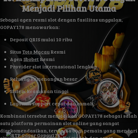
Menjadi Pilihan Utama
Sebagai agen resmi slot dengan fasilitas unggulan,
GOPAY178 menawarkan:
Deposit QRIS mulai 10 ribu
Situs
Toto Macau
Resmi
Agen
Sbobet
Resmi
Provider slot internasional lengkap
Peluang kemenangan besar
Sistem keamanan tinggi
Layanan support cepat dan ramah
Kombinasi tersebut menjadikan GOPAY178 sebagai salah
satu platform permainan slot online yang sangat
direkomendasikan, terutama bagi pemain yang mencari
situs gacor dengan transaksi mudah dan cepat.