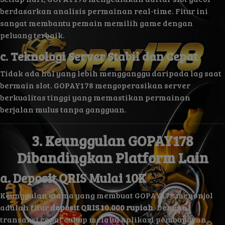
berdasarkan analisis permainan real-time. Fitur ini
sangat membantu pemain memilih game dengan
peluang terbaik.
c. Teknologi Server Stabil dan Cepat
Tidak ada hal yang lebih mengganggu daripada lag saat
bermain slot. GOPAY178 mengoperasikan server
berkualitas tinggi yang memastikan permainan
berjalan mulus tanpa gangguan.
3. Keunggulan GOPAY178
Dibandingkan Platform Lain
a. Deposit QRIS Mulai 10K
Keunggulan utama yang membuat GOPAY178 menonjol
adalah fitur
deposit QRIS 10.000 rupiah
. Dengan
transaksi cepat cukup melalui aplikasi pembayaran