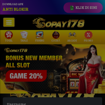
DOWNLOAD APK
KLIK DI SINI
ANTI BLOKIR
TABLE
FISHING
COCK F.
ARCADE
PROMO
MEGAGACOR
Username