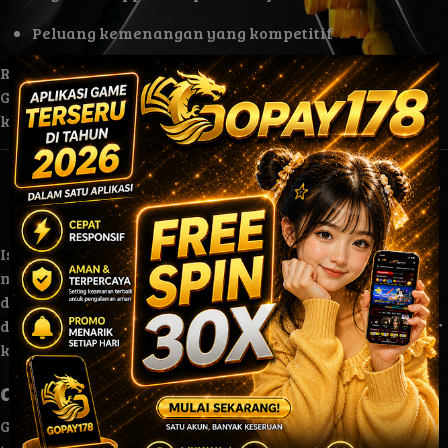
Peluang kemenangan yang kompetitif
Reputasi positif yang terus berkembang menjadikan
GOPAY178 sebagai salah satu situs slot gacor favorit
komunitas pemain di Indonesia.
2. Slot Gacor: Mengapa GOPAY178
Menjadi Pilihan Pemain?
Istilah
slot gacor
merujuk pada permainan slot yang
memiliki volatilitas dan rasio kemenangan yang
dianggap lebih stabil dan menguntungkan. GOPAY178
dikenal sering menyediakan akses ke game-game gacor
karena:
a. Provider Lengkap Dengan RTP Tinggi
GOPAY178 bekerja sama dengan berbagai provider