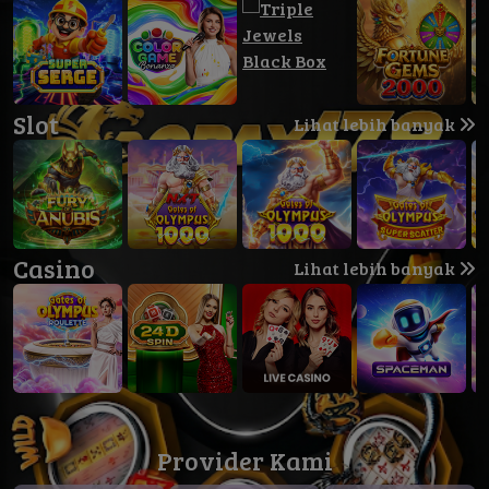
Slot
Lihat lebih banyak
Casino
Lihat lebih banyak
Provider Kami