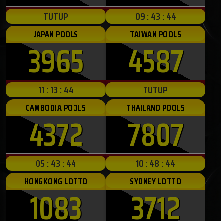
TUTUP
09 : 43 : 40
JAPAN POOLS
TAIWAN POOLS
3965
4587
11 : 13 : 40
TUTUP
CAMBODIA POOLS
THAILAND POOLS
4372
7807
05 : 43 : 40
10 : 48 : 40
HONGKONG LOTTO
SYDNEY LOTTO
1083
3712