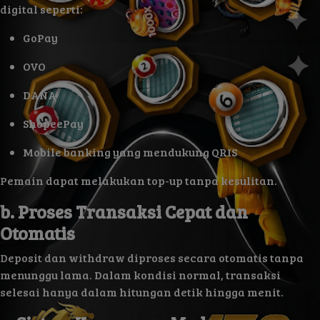
digital seperti:
GoPay
OVO
DANA
ShopeePay
Mobile banking yang mendukung QRIS
Pemain dapat melakukan top-up tanpa kesulitan.
b. Proses Transaksi Cepat dan
Otomatis
Deposit dan withdraw diproses secara otomatis tanpa
menunggu lama. Dalam kondisi normal, transaksi
selesai hanya dalam hitungan detik hingga menit.