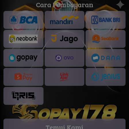
Cara Pembayaran
Temui Kami