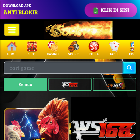
DOWNLOAD APK
KLIK DI SINI
ANTI BLOKIR
HOME
SLOT
CASINO
SPORT
TOGEL
TABLE
FISHIN
Semua