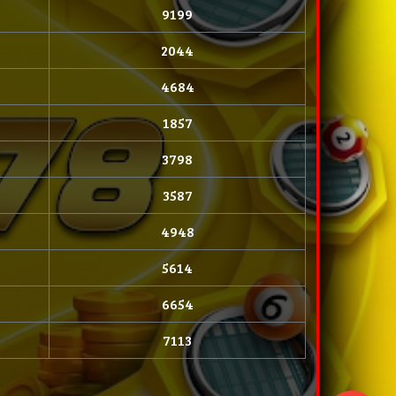
9199
2044
4684
1857
3798
3587
4948
5614
6654
7113