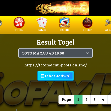
T
TOGEL
TABLE
FISHING
COCK F.
ARC
Result Togel
https://totomacau-pools.online/
Lihat Jadwal
Page
1
2
3
4