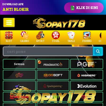
DOWNLOAD APK
KLIK DI SINI
ANTI BLOKIR
SLOT
CASINO
SPORT
TOGEL
TABLE
FISHING
COCK 
Semua