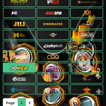
Page
1
2