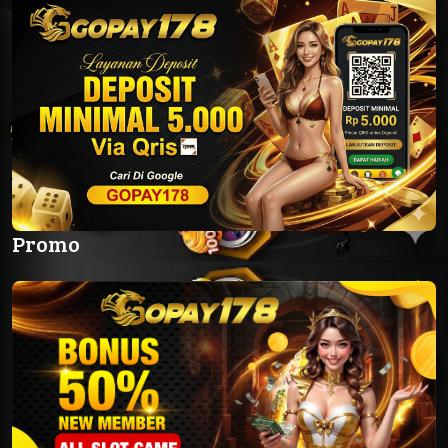
Promo