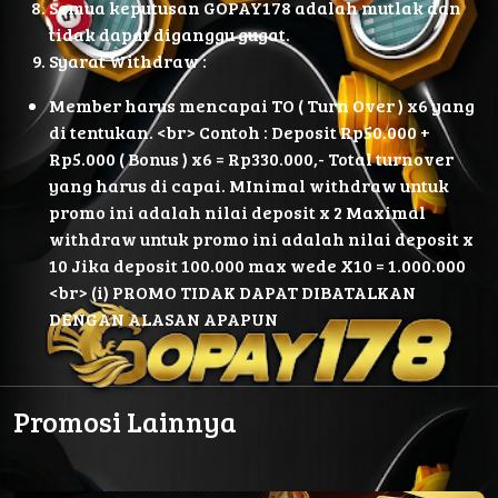
Semua keputusan GOPAY178 adalah mutlak dan
tidak dapat diganggu gugat.
Syarat Withdraw :
Member harus mencapai TO ( Turn Over ) x6 yang
di tentukan. <br> Contoh : Deposit Rp50.000 +
Rp5.000 ( Bonus ) x6 = Rp330.000,- Total turnover
yang harus di capai. MInimal withdraw untuk
promo ini adalah nilai deposit x 2 Maximal
withdraw untuk promo ini adalah nilai deposit x
10 Jika deposit 100.000 max wede X10 = 1.000.000
<br> (i) PROMO TIDAK DAPAT DIBATALKAN
DENGAN ALASAN APAPUN
Promosi Lainnya