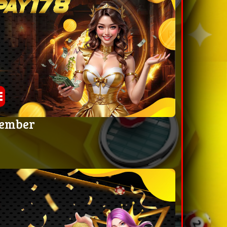
ember