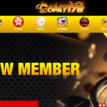
T
TOGEL
TABLE
FISHING
COCK F.
ARC