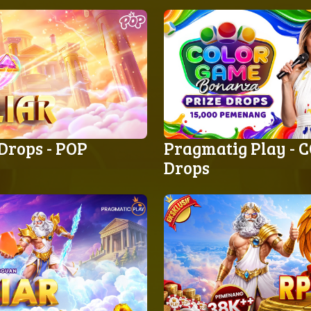
 Drops - POP
Pragmatig Play -
Drops