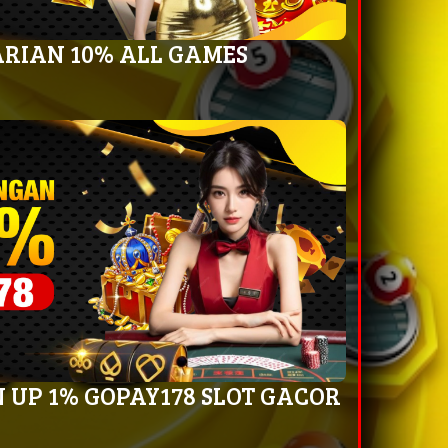
ARIAN 10% ALL GAMES
 UP 1% GOPAY178 SLOT GACOR