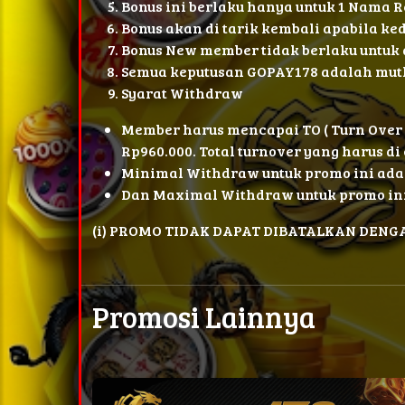
Bonus ini berlaku hanya untuk 1 Nama R
Bonus akan di tarik kembali apabila k
Bonus New member tidak berlaku untuk d
Semua keputusan GOPAY178 adalah mutla
Syarat Withdraw
Member harus mencapai TO ( Turn Over ) 
Rp960.000. Total turnover yang harus di 
Minimal Withdraw untuk promo ini adal
Dan Maximal Withdraw untuk promo ini ni
(i) PROMO TIDAK DAPAT DIBATALKAN DEN
Promosi Lainnya