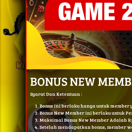
BONUS NEW MEMBE
Syarat Dan Ketentuan :
Bonus ini berlaku hanya untuk member 
Bonus New Member ini berlaku untuk 
Maksimal Bonus New Member Adalah Rp
Setelah mendapatkan bonus, member w