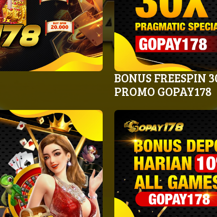
BONUS FREESPIN 
PROMO GOPAY178