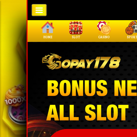
HOME
SLOT
CASINO
SPOR