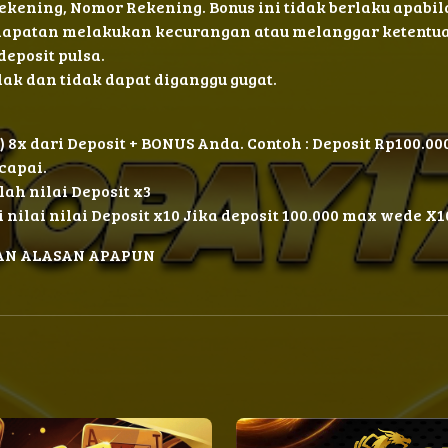
ekening, Nomor Rekening. Bonus ini tidak berlaku apabi
edapatan melakukan kecurangan atau melanggar ketentuan
eposit pulsa.
k dan tidak dapat diganggu gugat.
8x dari Deposit + BONUS Anda. Contoh : Deposit Rp100.000
capai.
ah nilai Deposit x3
lai nilai Deposit x10 Jika deposit 100.000 max wede X10
GAN ALASAN APAPUN