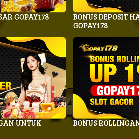
SAR GOPAY178
BONUS DEPOSIT H
GOPAY178
NGAN UNTUK
BONUS ROLLINGAN