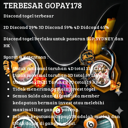
TERBESAR GOPAY178
Discond togel terbesar
2D Discond 29% 3D Discond 59% 4D Didcond 65%
Discond togel berlaku untuk pasaran SGP,SYDNEY dan
HK
Syarat & Ketentuan :
Untuk maximal taruhan 4D total 110 Line.
Untuk maximal taruhan 3D total 59 Line.
Untuk maximal Taruhan 2D total 19 line
Tidak menerima pemain invest togel
Semua Saldo akan di tarik jika member
kedapatan bermain invest atau melebihi
maximal line yang di pasang.
Seluruh keputusan Gopay178 adalah mutlak dan
tidak dapat di ganggu-gugat.