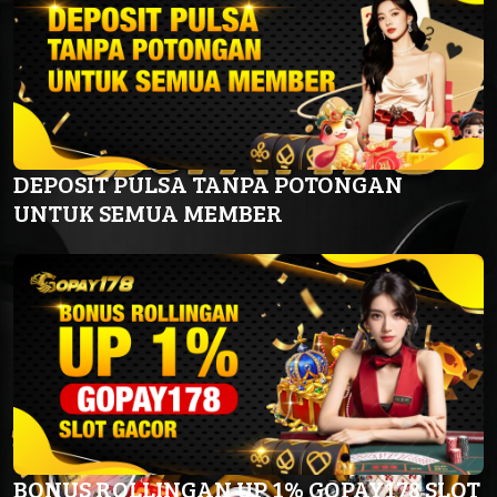
DEPOSIT PULSA TANPA POTONGAN
UNTUK SEMUA MEMBER
BONUS ROLLINGAN UP 1% GOPAY178 SLOT