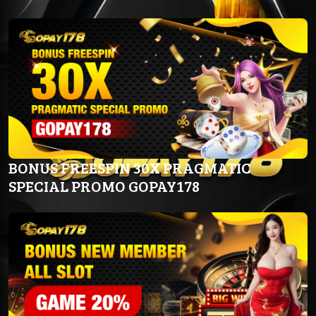
BONUS FREESPIN 30X PRAGMATIC
SPECIAL PROMO GOPAY178