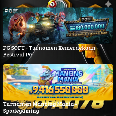
PG SOFT - Turnamen Kemerdekaan -
Festival PG
Turnamen Mancing Mania -
Spadegaming