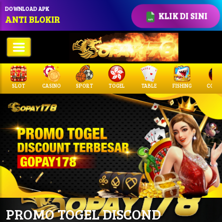
DOWNLOAD APK
KLIK DI SINI
ANTI BLOKIR
CASINO
SPORT
TOGEL
TABLE
FISHING
COCK F.
ARCA
PROMO TOGEL DISCOND