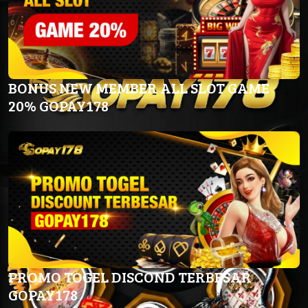
BONUS NEW MEMBER ALL SLOT GAME
20% GOPAY178
PROMO TOGEL DISCOND TERBESAR
GOPAY178