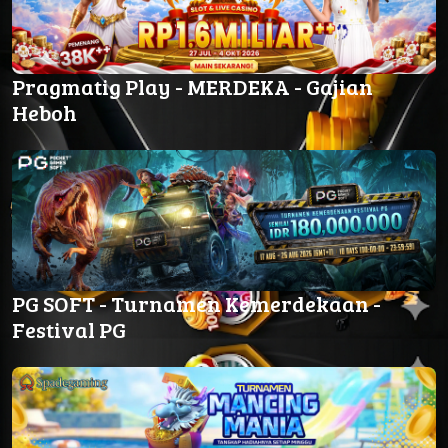
Pragmatig Play - MERDEKA - Gajian
Heboh
PG SOFT - Turnamen Kemerdekaan -
Festival PG