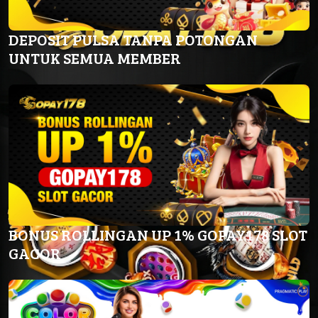
DEPOSIT PULSA TANPA POTONGAN
UNTUK SEMUA MEMBER
BONUS ROLLINGAN UP 1% GOPAY178 SLOT
GACOR