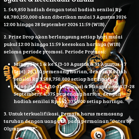
1. 549,850 hadiah dengan total hadiah senilai Rp
68,780,250,000 akan diberikan mulai 3 Agustus 2026
12:00 hingga 28 September 2026 11:59 (WIB).
2. Prize Drop akan berlangsung setiap hari mulai
pukul 12:00 hingga 11:59 keesokan harinya (WIB)
selama periode promosi. Periode Promosi:
Minggu ke 1 & ke 5 (3-10 Agustus & 31 Agustus – 7
Sept): 26,150 pemenang harian, dengan hadiah
senilai Rp 3,588,750,000 setiap harinya.
Minggu ke 2-4 (10-31 Agustus) & Minggu ke 6-8 (7-28
September): 4,375 pemenang harian, dengan
hadiah senilai Rp 441,375,000 setiap harinya.
3. Untuk terkualifikasi, Pemain harus memasang
taruhan dengan uang asli pada permainan “Gates of
Olympus POP”.