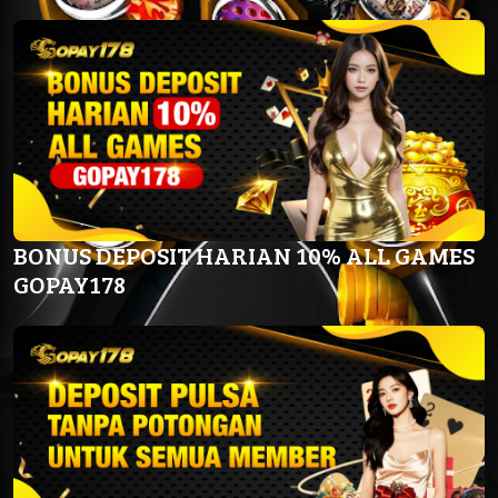
BONUS DEPOSIT HARIAN 10% ALL GAMES
GOPAY178