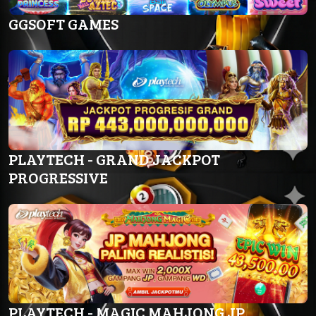
GGSOFT GAMES
PLAYTECH - GRAND JACKPOT
PROGRESSIVE
PLAYTECH - MAGIC MAHJONG JP