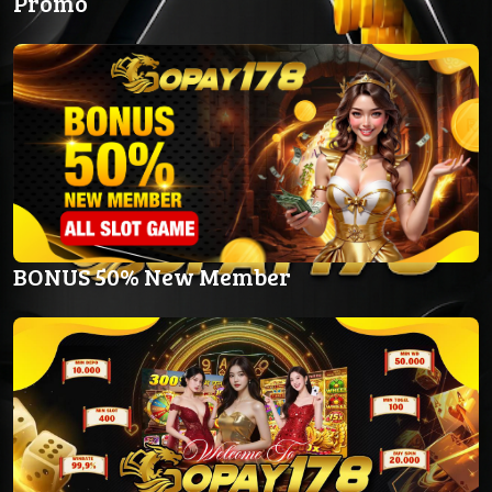
Promo
BONUS 50% New Member