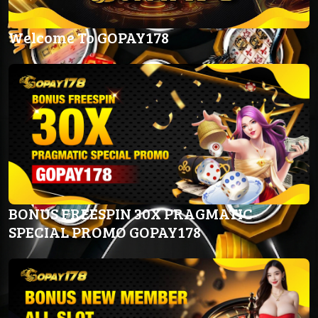
Welcome To GOPAY178
BONUS FREESPIN 30X PRAGMATIC
SPECIAL PROMO GOPAY178